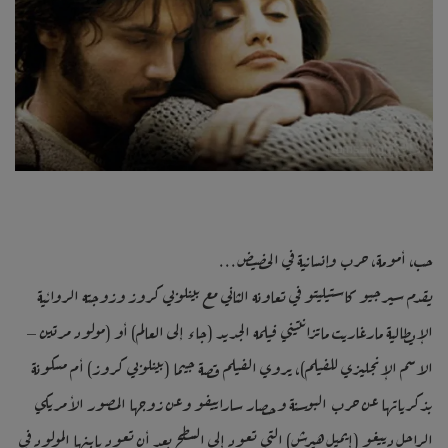
حب، أمومة، حرب وإنسانية في الحضيض…
يقدم سيرجيو كاستيليتو في تعاونه الثاني مع بينلوبي كروز وزوجته الروائية
الإيطالية مارغاريت ماتزانتيني فيلمه الجديد (جاء إلى العالم) أو (مولود مرتين –
الاسم الإنجليزي للفيلم)، يروي الفيلم قصة جيما (بينلوبي كروز) أم مسكونة
بذكرياتها عن حرب البوسنة وحصار ساراييفو وعن زوجها المصور الأمريكي
الراحل دييغو (إيميل هيرش) التي تعود إلى السطح بعد أن تعود بابنها المولود في