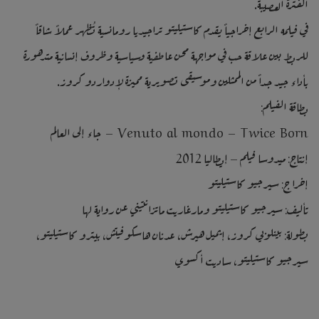
الفترة العصيبة.
في فيلمه الرابع إخراجياً يقدم كاستيليتو تراجيديا رومانسية تُظهر عملاً شاقاً
للربط بين علاقة حب في مواجهة محن عاطفية وسياسية وظروف إنسانية متدهورة
بأداء جيد جداً من الممثلين وموسيقى تصويرية مميزة لإدواردو كروز.
بطاقة الفيلم:
Venuto al mondo – Twice Born – جاء إلى العالم
إنتاج: ميدوسا فيلم – إيطاليا 2012
إخراج: سيرجيو كاستيليتو
تأليف: سيرجيو كاستيليتو ومارغاريت ماتزانتيني عن رواية لها
بطولة: بينلوبي كروز، إيميل هيرش، عدنان هاسكوفيتش، بيترو كاستيليتو،
سيرجيو كاستيليتو، ساديت أكسوي