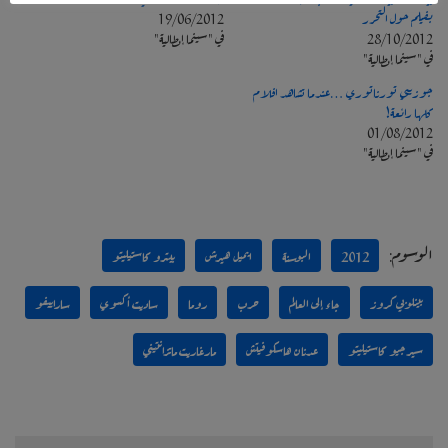
بفيلم حول التحرر
19/06/2012
28/10/2012
في "سينما إيطالية"
في "سينما إيطالية"
جوزيبي تورناتوري …عندما تشاهد افلام
كلها رائعة!
01/08/2012
في "سينما إيطالية"
الوسوم:
2012
البوسنة
ايميل هيرش
بيترو كاستيليتو
بينلوبي كروز
جاء إلى العالم
حرب
روما
ساديت أكسوي
ساراييفو
سيرجيو كاستيليتو
عدنان هاسكوفيتش
مارغاريت ماتزانتيني