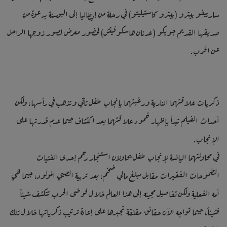
سارييفو بيترو (بيترو كاستيليتو) في رحلة من إيطاليا إلى البوسنة بدعوة من
صديقها القديم جويكو (عدنان هاسكوفيتش) لحضور معرض لصور زوجها الراحل
عن الحرب.
ذكريات علاقتهما النارية ورغبتهما بإنجاب طفل تأتي وتذهب في رأسها، ولكن
أحداث الفيلم تبدأ بإظهار خمود علاقتهما بعد اكتشاف جيما عدم قدرتها على
الإنجاب.
في محاولتهما اليائسة لإنجاب طفل يحاولان استئجار رحم إحدى الفتيات
الطموحات الفقيرات مقابل مبلغ مالي ضخم، بعد تربية الصبي المولود، جيما هي
أمه الفعلية ولكن تفاصيل مجيئه إلى هذا العالم خلال فوضى الحرب تتكشف شيئاً
فشيئاً، جيما تواجه الآن حقائق مقلقة تجبرها على إعادة ترتيب ذكرياتها خلال تلك