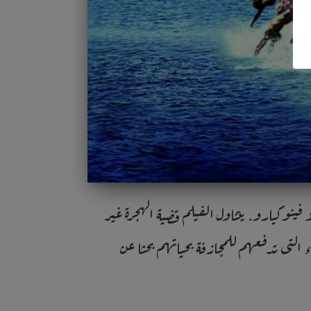
بوتشيلو ودوناتيلا فينوكيارو. يتناول الفيلم قضية الهجرة غير
التى تدفعهم للمجازفة بحياتهم بحثا عن