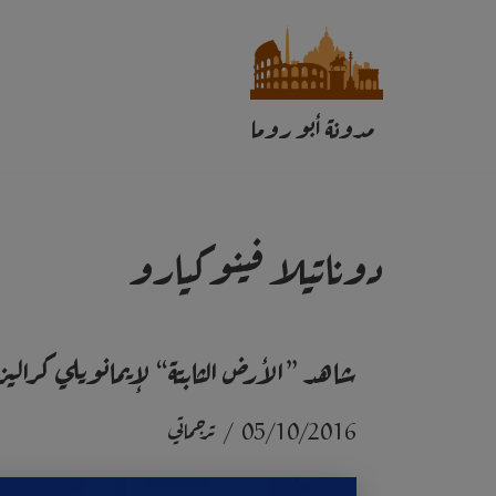
تخطى
إلى
مدونة أبو روما
المحتوى
دوناتيلا فينوكيارو
شاهد ”الأرض الثابتة“ لإيمانويلي كرالي
05/10/2016
ترجماتي