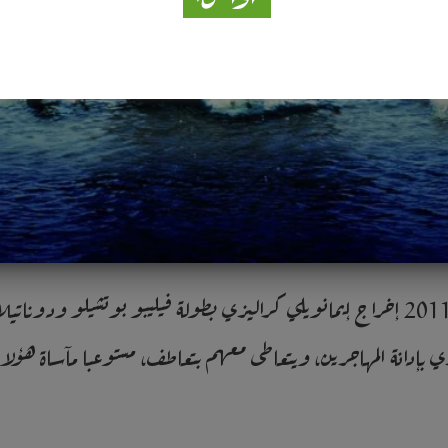
فيلم “الأرض الثابتة” Terraferma إنتاج 2011 إخراج إيمانويلي كراليزي بطولة فيليبو 
 بإدانة المهاجرين، ويتعاطى معهم بتعاطف، مستوعبا مآساة هؤلاء 