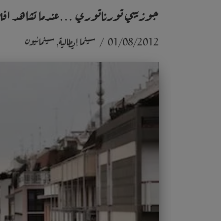
جوزيبي تورناتوري …عندما تشاهد افلا
01/08/2012
سينما إيطالية
,
سينمائيون