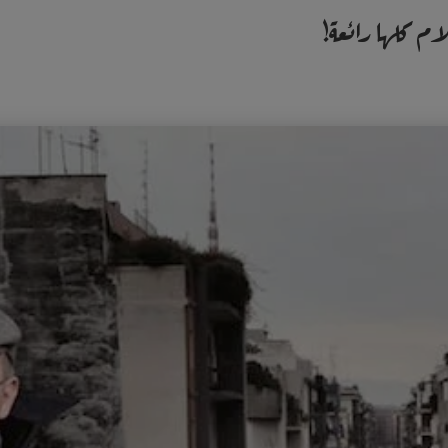
م كلها رائعة!