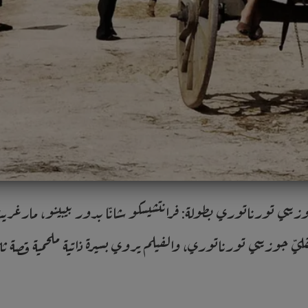
 Baarìa إنتاج 2009 إخراج جوزيبي تورناتوري بطولة: فرانتشيسكو شانّا بدور بيبينو،
ليّ جوزيبي تورناتوري، والفيلم يروي بسيرة ذاتية ملحمية قصة ثلاثة