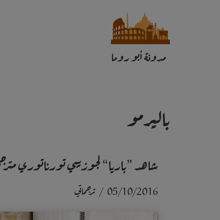
تخطى
إلى
مدونة أبو روما
المحتوى
باليرمو
شاهد ”باريا“ لجوزيبي تورناتوري مترج
05/10/2016
ترجماتي