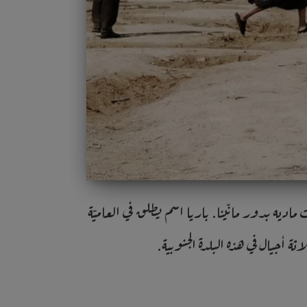
 مارغريت ماديه بدور مانّينا. باريا اسم يطلق في العاميّة
 أجيال في هذه البلدة الجنوبية.