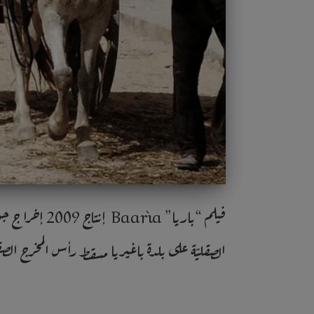
فيلم “باريا”
الصقليّة على بلدة باغيريا مسقط رأس المخرج الصق