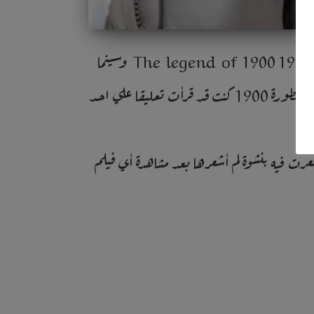
شاهدت مؤخراً ثلاثة أفلام للمخرج الايطالي جوزيبي تورناتوري Giuseppe Tornatore هي اسطورة 1900 The legend of 1900 وسينما
باراديسو الجديدة Nouvou cinema paradiso ومالينا Maléna ،قبل أن اشاهد اول هذه الافلام ـ اسطورة 1900ـ كنت قد قرأت تعليقا علي احد
عرت فيه بنشوة لم أشعرها بعد مشاهدة أي فيلم