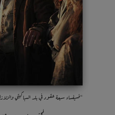
“فسيفساء سبعة عقود في بلد السباكيتي والزلاز