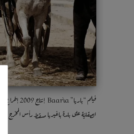
فيلم “باريا”
الصقليّة على بلدة باغيريا مسقط رأس المخرج الصق