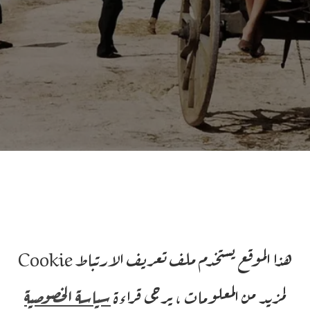
 Baarìa إنتاج 2009 إخراج جوزيبي تورناتوري بطولة: فرانتشيسكو شانّا بدور بيبينو،
هذا الموقع يستخدم ملف تعريف الارتباط Cookie
ليّ جوزيبي تورناتوري، والفيلم يروي بسيرة ذاتية ملحمية قصة ثلاثة
لمزيد من المعلومات ، يرجى قراءة
سياسة الخصوصية