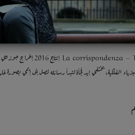
فيلم “المُراسلة”  Correspondence
ية، يختفي إيد فجأة لتبدأ رسائله تصل إلى إيمي بصورة غامضة  HD SD resolution
م