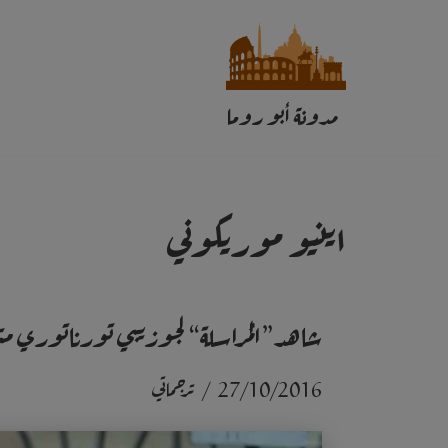
تخطى
إلى
مدونة أبو روما
المحتوى
اينيو موريكوني
شاهد”المُراسلة“ لجوزيبي تورناتوري مت
27/10/2016
ترجماتي