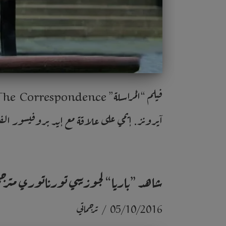
آيرونز. إيمي على علاقة مع إيد بروفيسور الفيزياء الفلك
شاهد ”باريا“ لجوزيبي تورناتوري مترج
05/10/2016
ترجماتي