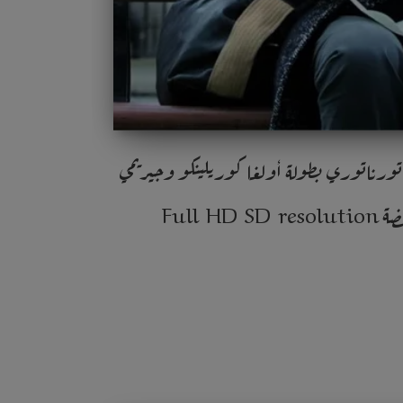
La corrispondenza – The إنتاج 2016 إخراج جوزيبي تورناتوري بطولة أولغا كوريلينكو وجيريمي
Full