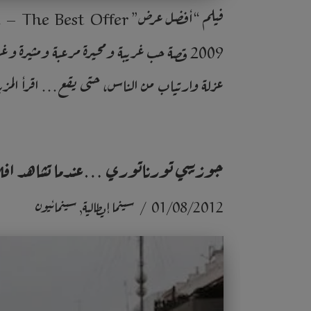
2009 قصة حب غريبة ومحيرة مرعبة ومثيرة و
عزلة وارتياب من الناس، حتى يقع…
اقرأ المز
جوزيبي تورناتوري …عندما تشاهد افلا
01/08/2012
سينما إيطالية
,
سينمائيون