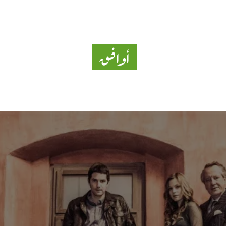
 مترجم
أوافق