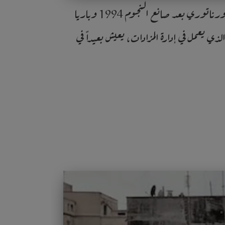
فيلم “أفضل عرض” La migliore offerta – The Best Offerإنتاج 2013 ثالث ترجماتي لجوزيبي تورناتوري بعد صانع النجوم 1994 وباريا
ذي يعمل في إدارة المزادات، يعيش بعيداً في