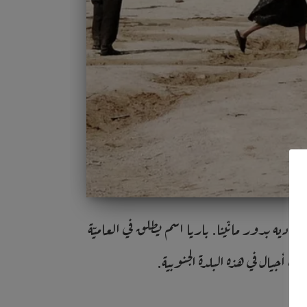
 مارغريت ماديه بدور مانّينا. باريا اسم يطلق في العاميّة
 أجيال في هذه البلدة الجنوبية.