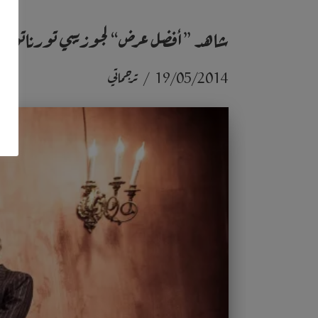
شاهد ”أفضل عرض“ لجوزيبي تورناتوري
19/05/2014
ترجماتي