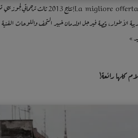
غريبة الأطوار، قصة فيرجل اولدمان خبير التحف واللوحات الفنية ال
يد »
م كلها رائعة!