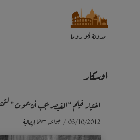
تخطى
إلى
مدونة أبو روما
المحتوى
اوسكار
اختيار فيلم “القيصر يجب أن يموت” لتمثيل
03/10/2012
جوائز
,
سينما إيطالية