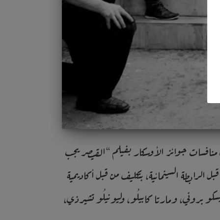
 في منافسات جوائز الأوسكار بفيلم “القيصر يجب
 الرابطة السينمائية، بتكليف من قبل أكاديمية
كو بروني، ومارتا كابيلُو، وليونيلُو تشيرذي،