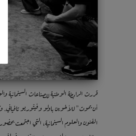
قررت الرابطة الوطنية للصناعات السينمائية والوس
أن يموت” للأخوين باولو وفيتّوريو تافياني. وكا
الفنون والعلوم السينمائية، التي اجتمعت بحضور 