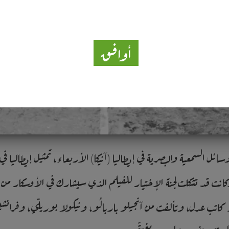
أوافق
ائل السمعية والبصرية في إيطاليا (آنيكا) الأربعاء، تمثيل إيطاليا
نت قد تشكلت لجنة الإختيار للفيلم الذي سيشارك في الأوسكار من قبل
كاتب عدل، وتألفت من آنجيلو باربالُو، ونيكولا بوريلّي، وفرانشيس